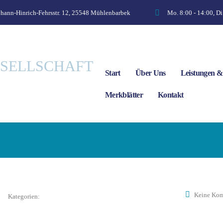
ohann-Hinrich-Fehrsstr. 12, 25548 Mühlenbarbek
Mo. 8:00 - 14:00, Di
Start
Über Uns
Leistungen 
Merkblätter
Kontakt
Keine Ko
Kategorien: