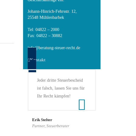
Johann-Hinrich-Fehrsstr. 12,
25548 Mühlenbarbek
Tel: 04822 – 2000
Fax: 04822 – 30882
info@beratung-steuer-recht.de
Kontakt
Jeder dritte Steuerbescheid
ist falsch, lassen Sie uns für
Ihr Recht kämpfen!
Erik Stelter
Partner, Steuerberater